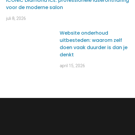
ICONIC Diamond ICE: professionele laserontharing
voor de moderne salon
juli 8, 2026
Website onderhoud
uitbesteden: waarom zelf
doen vaak duurder is dan je
denkt
april 15, 2026